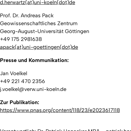
d.herwartz(at)uni-koeln(dot)de
Prof. Dr. Andreas Pack
Geowissenschaftliches Zentrum
Georg-August-Universität Göttingen
+49 175 2981638
apack(at)uni-goettingen(dot)de
Presse und Kommunikation:
Jan Voelkel
+49 221 470 2356
j.voelkel@verw.uni-koeln.de
Zur Publikation:
https://www.pnas.org/content/118/23/e2023617118