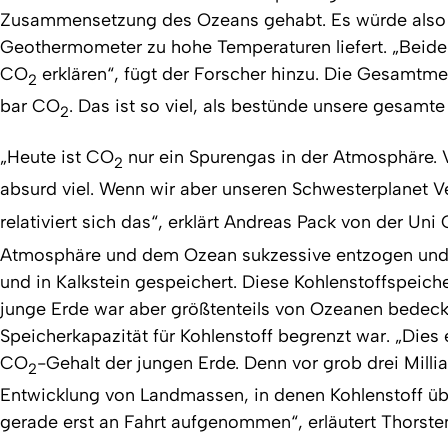
Zusammensetzung des Ozeans gehabt. Es würde also n
Geothermometer zu hohe Temperaturen liefert. „Beide 
CO
erklären“, fügt der Forscher hinzu. Die Gesamt
2
bar CO
. Das ist so viel, als bestünde unsere gesam
2
„Heute ist CO
nur ein Spurengas in der Atmosphäre. V
2
absurd viel. Wenn wir aber unseren Schwesterplanet 
relativiert sich das“, erklärt Andreas Pack von der Un
Atmosphäre und dem Ozean sukzessive entzogen und i
und in Kalkstein gespeichert. Diese Kohlenstoffspeiche
junge Erde war aber größtenteils von Ozeanen bedeck
Speicherkapazität für Kohlenstoff begrenzt war. „Dies
CO
-Gehalt der jungen Erde. Denn vor grob drei Milli
2
Entwicklung von Landmassen, in denen Kohlenstoff üb
gerade erst an Fahrt aufgenommen“, erläutert Thorsten