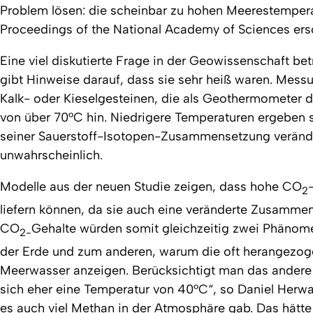
Problem lösen: die scheinbar zu hohen Meerestemperat
Proceedings of the National Academy of Sciences
ers
Eine viel diskutierte Frage in der Geowissenschaft bet
gibt Hinweise darauf, dass sie sehr heiß waren. Mess
Kalk- oder Kieselgesteinen, die als Geothermometer 
von über 70°C hin. Niedrigere Temperaturen ergeben 
seiner Sauerstoff-Isotopen-Zusammensetzung verändert
unwahrscheinlich.
Modelle aus der neuen Studie zeigen, dass hohe CO
2
liefern können, da sie auch eine veränderte Zusamme
CO
Gehalte würden somit gleichzeitig zwei Phänom
2-
der Erde und zum anderen, warum die oft herangezo
Meerwasser anzeigen. Berücksichtigt man das andere 
sich eher eine Temperatur von 40°C“, so Daniel Herwar
es auch viel Methan in der Atmosphäre gab. Das hätte 