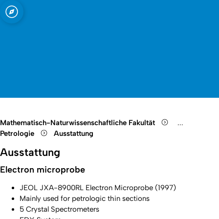
t zu Köln
 Mineralogie
Open quicklink menu
Suche öffnen
Sprachauswahl öffnen
Menü schließen
Menü öffnen
Mathematisch-Naturwissenschaftliche Fakultät
...
Show remain
Petrologie
Ausstattung
Ausstattung
Electron microprobe
JEOL JXA-8900RL Electron Microprobe (1997)
Mainly used for petrologic thin sections
5 Crystal Spectrometers