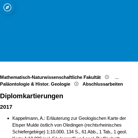
ät zu Köln
d Mineralogie
Open quicklink menu
Suche öffnen
Sprachauswahl öffnen
Menü schließen
Menü öffnen
Mathematisch-Naturwissenschaftliche Fakultät
...
Show remai
Paläontologie & Histor. Geologie
Abschlussarbeiten
Diplomkartierungen
2017
Kappelmann, A.: Erläuterung zur Geologischen Karte der
Elsper Mulde östlich von Oledingen (rechtsrheinisches
Schiefergebirge) 1:10.000. 134 S., 61 Abb., 1 Tab., 1 geol.