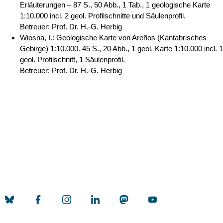
Erläuterungen – 87 S., 50 Abb., 1 Tab., 1 geologische Karte
1:10.000 incl. 2 geol. Profilschnitte und Säulenprofil.
Betreuer: Prof. Dr. H.-G. Herbig
Wiosna, I.: Geologische Karte von Areños (Kantabrisches
Gebirge) 1:10.000. 45 S., 20 Abb., 1 geol. Karte 1:10.000 incl. 1
geol. Profilschnitt, 1 Säulenprofil.
Betreuer: Prof. Dr. H.-G. Herbig
Nach
Erstellt am: 29. Oktober 2015 zuletzt geändert am: 18. März 2020
Universität zu Köln
Datenschutz
Barrierefreiheitserklärung
Leichte Sprache
Sitemap
Impressum
Kontakt
Social Media