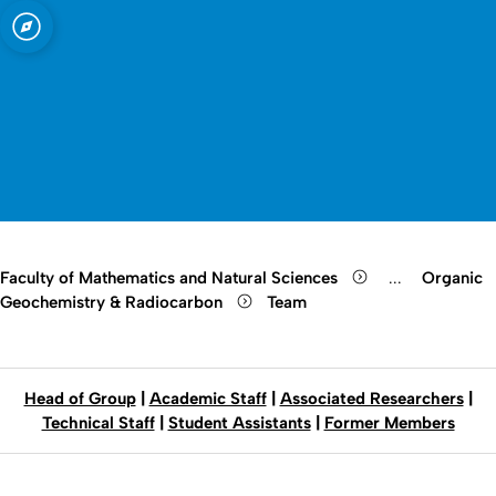
sity of Cologne
logne
Mineralogy
Open quicklink menu
Open search
Open language switch
Close menu
Open menu
Faculty of Mathematics and Natural Sciences
...
Organic
Show remaini
Geochemistry & Radiocarbon
Team
Head of Group
|
Academic Staff
|
Associated Researchers
|
Technical Staff
|
Student Assistants
|
Former Members