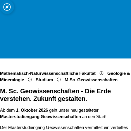
ät zu Köln
d Mineralogie
Open quicklink menu
Suche öffnen
Sprachauswahl öffnen
Menü schließen
Menü öffnen
Mathematisch-Naturwissenschaftliche Fakultät
Geologie &
Mineralogie
Studium
M.Sc. Geowissenschaften
M. Sc. Geowissenschaften - Die Erde
verstehen. Zukunft gestalten.
Ab dem
1. Oktober 2026
geht unser neu gestalteter
Masterstudiengang Geowissenschaften
an den Start!
Der Masterstudiengang Geowissenschaften vermittelt ein vertieftes