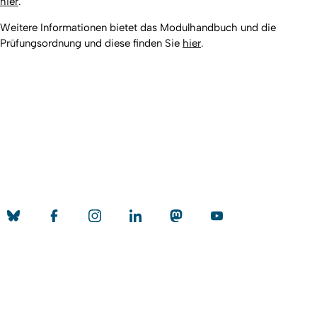
hier
.
Weitere Informationen bietet das Modulhandbuch und die
Prüfungsordnung und diese finden Sie
hier
.
Nach ob
Erstellt am: 5. Juni 2024 zuletzt geändert am: 1. April 2026
Universität zu Köln
Datenschutz
Barrierefreiheitserklärung
Leichte Sprache
Sitemap
Impressum
Kontakt
Social Media
Qualitätslabel der Universität zu Köln
Wir sind Mitglied