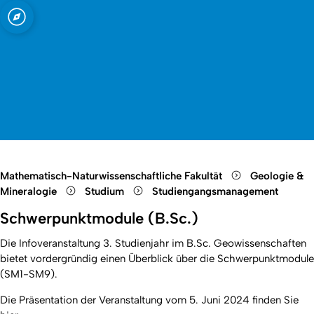
t zu Köln
 Mineralogie
Open quicklink menu
Suche öffnen
Sprachauswahl öffnen
Menü schließen
Menü öffnen
Mathematisch-Naturwissenschaftliche Fakultät
Geologie &
Mineralogie
Studium
Studiengangsmanagement
Schwerpunktmodule (B.Sc.)
Die Infoveranstaltung
3. Studienjahr im B.Sc. Geowissenschaften
bietet vordergründig einen Überblick über die Schwerpunktmodule
(SM1-SM9).
Die Präsentation der Veranstaltung vom 5. Juni 2024 finden Sie