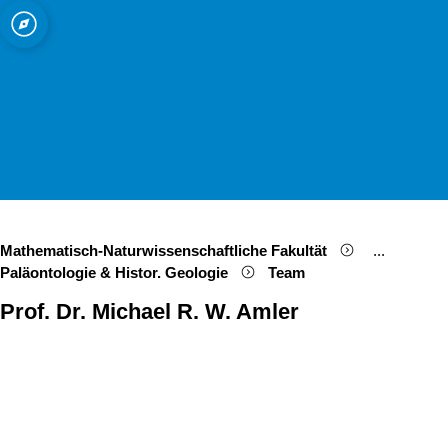
ät zu Köln
d Mineralogie
Open quicklink menu
Suche öffnen
Sprachauswahl öffnen
Menü schließen
Menü öffnen
Mathematisch-Naturwissenschaftliche Fakultät
...
Show remai
Paläontologie & Histor. Geologie
Team
Prof. Dr. Michael R. W. Amler