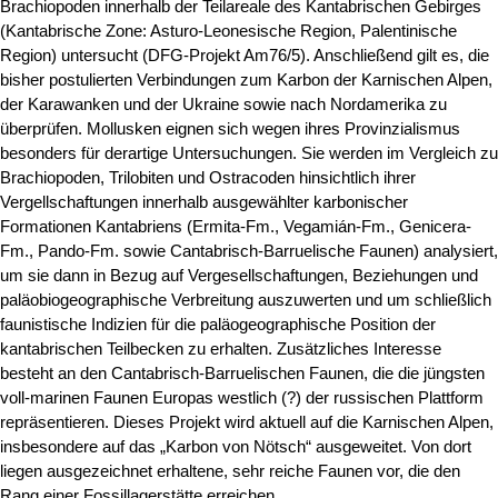
Brachiopoden innerhalb der Teilareale des Kantabrischen Gebirges
(Kantabrische Zone: Asturo-Leonesische Region, Palentinische
Region) untersucht (DFG-Projekt Am76/5). Anschließend gilt es, die
bisher postulierten Verbindungen zum Karbon der Karnischen Alpen,
der Karawanken und der Ukraine sowie nach Nordamerika zu
überprüfen. Mollusken eignen sich wegen ihres Provinzialismus
besonders für derartige Untersuchungen. Sie werden im Vergleich zu
Brachiopoden, Trilobiten und Ostracoden hinsichtlich ihrer
Vergellschaftungen innerhalb ausgewählter karbonischer
Formationen Kantabriens (Ermita-Fm., Vegamián-Fm., Genicera-
Fm., Pando-Fm. sowie Cantabrisch-Barruelische Faunen) analysiert,
um sie dann in Bezug auf Vergesellschaftungen, Beziehungen und
paläobiogeographische Verbreitung auszuwerten und um schließlich
faunistische Indizien für die paläogeographische Position der
kantabrischen Teilbecken zu erhalten. Zusätzliches Interesse
besteht an den Cantabrisch-Barruelischen Faunen, die die jüngsten
voll-marinen Faunen Europas westlich (?) der russischen Plattform
repräsentieren. Dieses Projekt wird aktuell auf die Karnischen Alpen,
insbesondere auf das „Karbon von Nötsch“ ausgeweitet. Von dort
liegen ausgezeichnet erhaltene, sehr reiche Faunen vor, die den
Rang einer Fossillagerstätte erreichen.