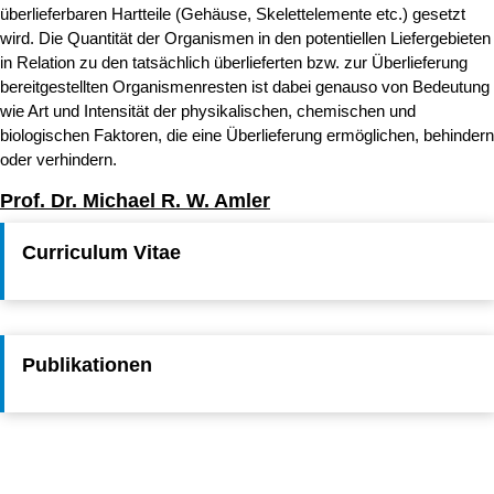
überlieferbaren Hartteile (Gehäuse, Skelettelemente etc.) gesetzt
wird. Die Quantität der Organismen in den potentiellen Liefergebieten
in Relation zu den tatsächlich überlieferten bzw. zur Überlieferung
bereitgestellten Organismenresten ist dabei genauso von Bedeutung
wie Art und Intensität der physikalischen, chemischen und
biologischen Faktoren, die eine Überlieferung ermöglichen, behindern
oder verhindern.
Prof. Dr. Michael R. W. Amler
Curriculum Vitae
Publikationen
Erstellt am: 24. September 2015 zuletzt geändert am: 7. Oktober
Nach
2024 von
J.C. Friedel